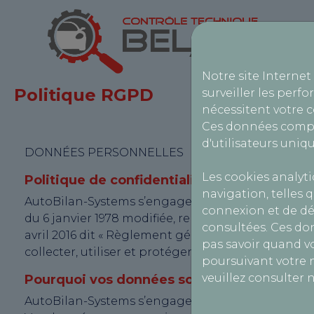
Notre site Internet
Politique RGPD
surveiller les perfo
nécessitent votre 
Ces données compr
d'utilisateurs uniqu
DONNÉES PERSONNELLES
Les cookies analyt
Politique de confidentialité
navigation, telles q
AutoBilan-Systems s’engage à ce que la collecte et
connexion et de dé
du 6 janvier 1978 modifiée, relative à l’informatiqu
consultées. Ces do
avril 2016 dit « Règlement général sur la protect
pas savoir quand vo
collecter, utiliser et protéger vos données person
poursuivant votre n
veuillez consulter 
Pourquoi vos données sont-elles collectées
AutoBilan-Systems s’engage à traiter vos données pe