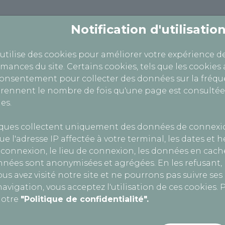
CONTROLE TECHNIQ
Notification d'utilisati
 utilise des cookies pour améliorer votre expérience d
rmances du site. Certains cookies, tels que les cookies 
consentement pour collecter des données sur la fréque
ennent le nombre de fois qu'une page est consultée
es.
iques collectent uniquement des données de connexi
ue l'adresse IP affectée à votre terminal, les dates et 
 le traitement de vos données personnelles effectués à
connexion, le lieu de connexion, les données en cache
e, aux fichiers et aux libertés (dite « Loi Informatique 
nnées sont anonymisées et agrégées. En les refusant
ion des données » (ou « RGDP »). Cette politique décri
us avez visité notre site et ne pourrons pas suivre se
nelles.
avigation, vous acceptez l'utilisation de ces cookies. P
notre
"Politique de confidentialité".
 ?
rsonnelles dans le strict respect de ces finalités, et 