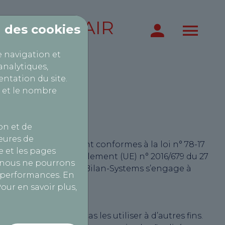
UE BEL AIR
on des cookies
e navigation et
analytiques,
ntation du site.
 et le nombre
on et de
heures de
 partir du site soient conformes à la loi n° 78-17
 et les pages
et Libertés ») et du Règlement (UE) n° 2016/679 du 27
, nous ne pourrons
t la manière dont AutoBilan-Systems s’engage à
s performances. En
our en savoir plus,
n’entend en aucun cas les utiliser à d’autres fins.