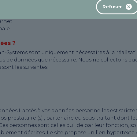
s portées à votre connaissance et restent strictement 
Refuser
ivantes :
ernet
male
tées ?
n-Systems sont uniquement nécessaires à la réalisatio
lus de données que nécessaire. Nous ne collectons q
sont les suivantes :
données L’accès à vos données personnelles est stricte
 prestataire (s) ; partenaire ou sous-traitant dont l
 Ces personnes sont celles qui, de par leur fonction, 
alablement décrites. Le site propose un lien hypertexte