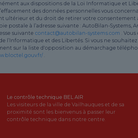
ément aux dispositions de la Loi Informatique et Lib
on, d’effacement des données personnelles vous concer
nt ultérieur et du droit de retirer votre consentement
 postale à l’adresse suivante : AutoBilan-Systems, Ar
resse suivante
contact@autobilan-systems.com
. Vous
 l’Informatique et des Libertés. Si vous ne souhaitez
ment sur la liste d'opposition au démarchage téléphon
w.bloctel.gouv.fr/
.
Le contrôle technique BEL AIR
Les visiteurs de la ville de Vailhauques et de sa
proximité sont les bienvenus à passer leur
contrôle technique dans notre centre.